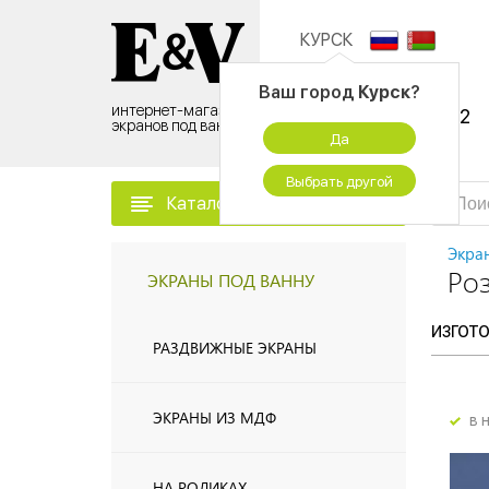
КУРСК
Контактный центр:
Ваш город
Курск
?
интернет-магазин
8 (495) 500-96-52
экранов под ванну
Да
временно не работаем
Выбрать другой
Каталог товаров
Экра
Ро
ЭКРАНЫ ПОД ВАННУ
ИЗГОТ
РАЗДВИЖНЫЕ ЭКРАНЫ
ЭКРАНЫ ИЗ МДФ
в 
НА РОЛИКАХ