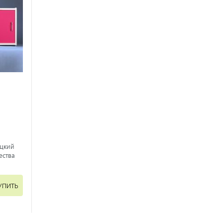
ецкий
ества
УПИТЬ