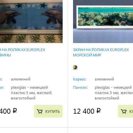
Н НА РОЛИКАХ EUROPLEX
ЭКРАН НА РОЛИКАХ EUROPLEX
ЬФИНЫ
МОРСКОЙ МИР
с:
алюминий
Каркас:
алюминий
и:
plexiglas - немецкий
Панели:
plexiglas - немецкий
пластик 5 мм, жесткий,
пластик 5 мм, жестки
влагостойкий
влагостойкий
400
12 400
p
p
КУПИТЬ
К