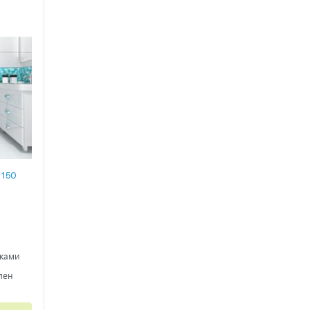
 150
ками
лен