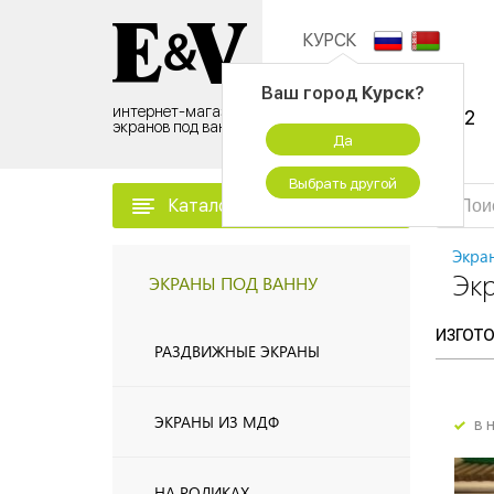
КУРСК
Контактный центр:
Ваш город
Курск
?
интернет-магазин
8 (495) 500-96-52
экранов под ванну
Да
временно не работаем
Выбрать другой
Каталог товаров
Экра
Эк
ЭКРАНЫ ПОД ВАННУ
ИЗГОТ
РАЗДВИЖНЫЕ ЭКРАНЫ
ЭКРАНЫ ИЗ МДФ
в 
НА РОЛИКАХ